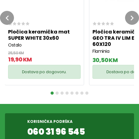
Previous
Ne
Pločica keramička mat
Pločica keramičk
SUPER WHITE 30x60
GEO TRA IV LIM ES
60X120
Ostalo
Flaminia
25,50 KM
19,90 KM
30,50 KM
Dostava po dogovoru.
Dostava po dog
KORISNIČKA PODRŠKA
060 31 96 545