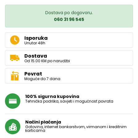
Dostava po dogovoru.
060 31 96 545
Isporuka
Unutar 48h
Dostava
Od 15.00 KM po narudžbi
Povrat
Moguće do 7 dana
100% sigurna kupovina
Tehnička podrška, savjeti i mogućnost povrata
Načini plaćanja
Gotovina, internet bankarstvom, virmanom i kreditnim
karticama