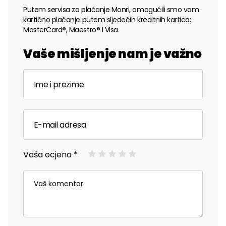
Putem servisa za plaćanje Monri, omogućili smo vam
kartično plaćanje putem sljedećih kreditnih kartica:
MasterCard®, Maestro® i Visa.
Vaše mišljenje nam je važno
Vaša ocjena *