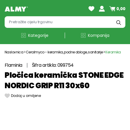
0,00
Kategorije
Kompanija
Naslovnica
Ceralmyco - keramika, podne obloge, sanitarije
Keramika
Flaminia
Šifra artikla: 099754
Pločica keramička STONE EDGE
NORDIC GRIP R11 30x60
Dodaj u omiljene