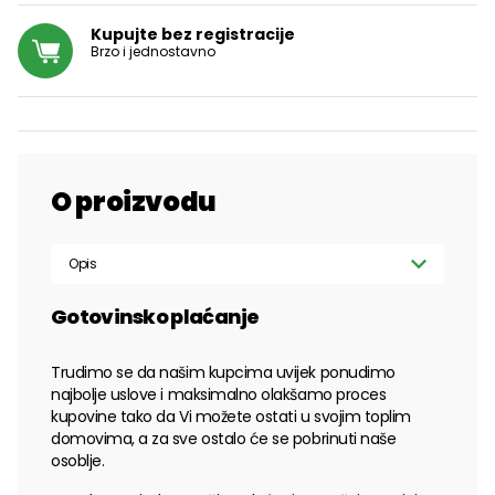
Kupujte bez registracije
Brzo i jednostavno
O proizvodu
Opis
Gotovinsko plaćanje
Trudimo se da našim kupcima uvijek ponudimo
najbolje uslove i maksimalno olakšamo proces
kupovine tako da Vi možete ostati u svojim toplim
domovima, a za sve ostalo će se pobrinuti naše
osoblje.