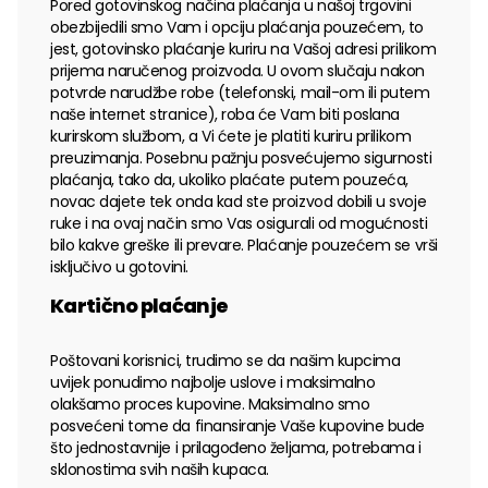
Pored gotovinskog načina plaćanja u našoj trgovini
obezbijedili smo Vam i opciju plaćanja pouzećem, to
jest, gotovinsko plaćanje kuriru na Vašoj adresi prilikom
prijema naručenog proizvoda. U ovom slučaju nakon
potvrde narudžbe robe (telefonski, mail-om ili putem
naše internet stranice), roba će Vam biti poslana
kurirskom službom, a Vi ćete je platiti kuriru prilikom
preuzimanja. Posebnu pažnju posvećujemo sigurnosti
plaćanja, tako da, ukoliko plaćate putem pouzeća,
novac dajete tek onda kad ste proizvod dobili u svoje
ruke i na ovaj način smo Vas osigurali od mogućnosti
bilo kakve greške ili prevare. Plaćanje pouzećem se vrši
isključivo u gotovini.
Kartično plaćanje
Poštovani korisnici, trudimo se da našim kupcima
uvijek ponudimo najbolje uslove i maksimalno
olakšamo proces kupovine. Maksimalno smo
posvećeni tome da finansiranje Vaše kupovine bude
što jednostavnije i prilagođeno željama, potrebama i
sklonostima svih naših kupaca.