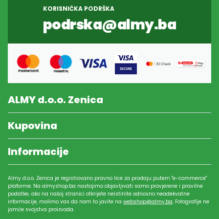
KORISNIČKA PODRŠKA
podrska@almy.ba
ALMY d.o.o. Zenica
Kupovina
Informacije
Almy d.o.o. Zenica je registrovano pravno lice za prodaju putem "e-commerce"
plaforme. Na almyshop.ba nastojimo objavljivati samo provjerene i pravilne
podatke; ako na našoj stranici otkrijete neistinite odnosno neadekvatne
informacije, molimo vas da nam to javite na
webshop@almy.ba
. Fotografije ne
jamče svojstva proizvoda.