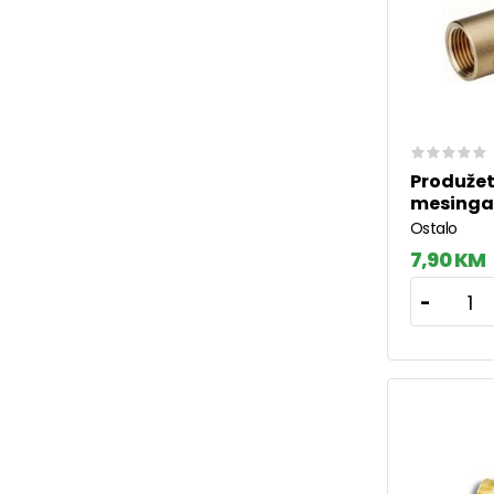
Produže
mesinga
Ostalo
7,90 KM
1
-