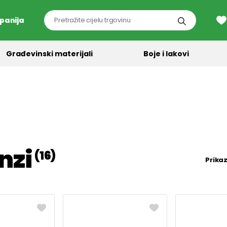
panija
Građevinski materijali
Boje i lakovi
nzi
(16)
Prikaz