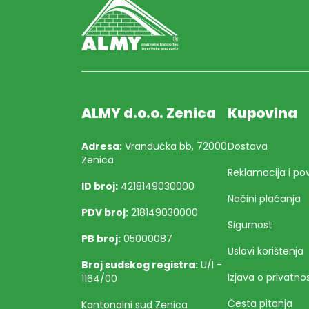
ALMY d.o.o. Zenica
Kupovina
Adresa:
Vrandučka bb, 72000
Dostava
Zenica
Reklamacija i po
ID broj:
4218149030000
Načini plaćanja
PDV broj:
218149030000
Sigurnost
PB broj:
05000087
Uslovi korištenja
Broj sudskog registra:
U/I -
Izjava o privatnos
1164/00
Česta pitanja
Kantonalni sud Zenica