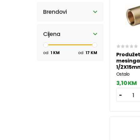
Brendovi
Cijena
od
1
KM
od
17
KM
Produže
mesinga
1/2X15m
Ostalo
3,10 KM
1
-