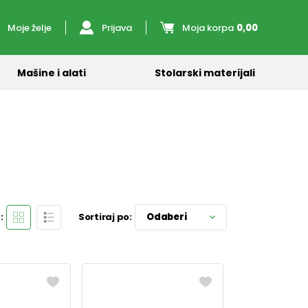
Moje želje
Prijava
Moja korpa
0,00
Mašine i alati
Stolarski materijali
:
Sortiraj po:
Odaberi