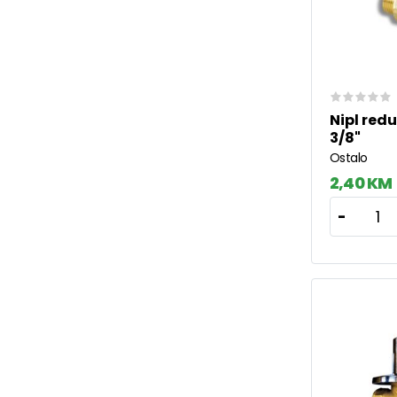
Nipl redu
3/8"
Ostalo
2,40 KM
1
-