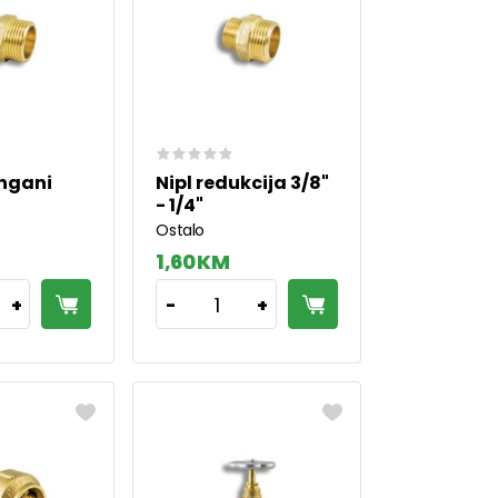
ingani
Nipl redukcija 3/8"
- 1/4"
Ostalo
1,60 KM
1
+
-
+