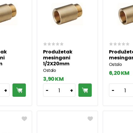
tak
Produžetak
Produžet
ni
mesingani
mesinga
m
1/2X20mm
Ostalo
Ostalo
6,20 KM
3,90 KM
1
1
+
-
+
-