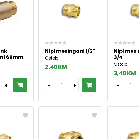
tak
Nipl mesingani 1/2"
Nipl mes
ni 60mm
3/4"
Ostalo
Ostalo
2,40 KM
3,40 KM
1
1
+
-
+
-