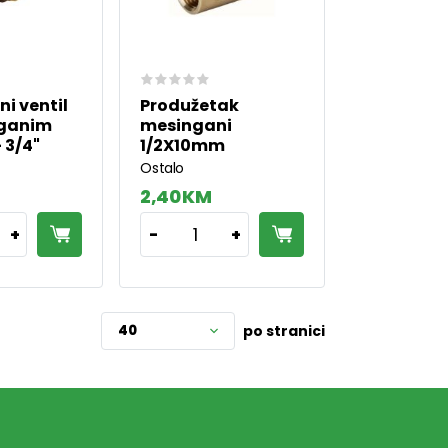
i ventil
Produžetak
nganim
mesingani
 3/4"
1/2X10mm
Ostalo
2,40 KM
1
+
-
+
40
po stranici