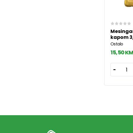
Mesingan
kapom 3
Ostalo
15,50 K
1
-