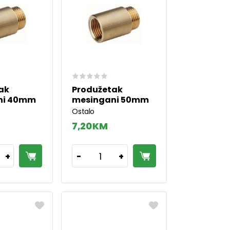
ak
Produžetak
ni 40mm
mesingani 50mm
Ostalo
7,20 KM
1
+
-
+