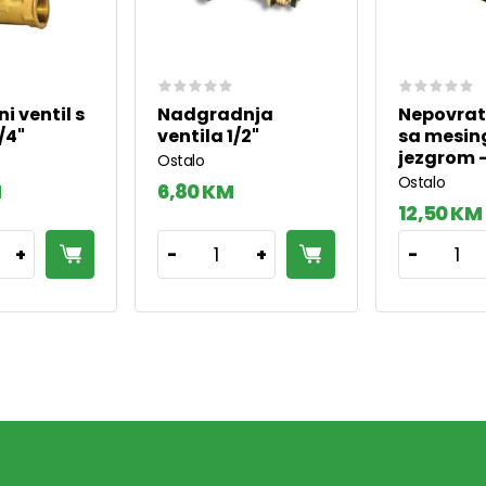
i ventil s
Nadgradnja
Nepovratn
/4"
ventila 1/2"
sa mesi
jezgrom -
Ostalo
Ostalo
M
6,80 KM
12,50 KM
1
1
+
-
+
-