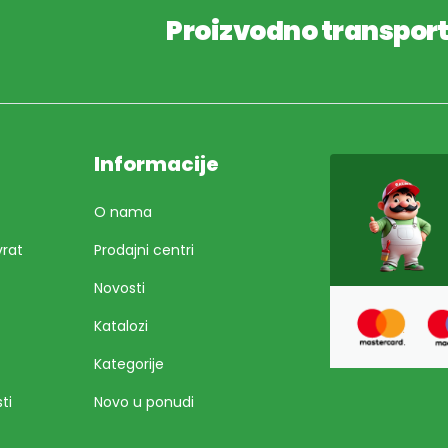
Proizvodno transpor
Informacije
O nama
vrat
Prodajni centri
Novosti
Katalozi
Kategorije
ti
Novo u ponudi