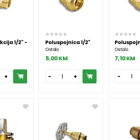
kcija 1/2" -
Poluspojnica 1/2"
Poluspojn
Ostalo
Ostalo
5,00 KM
7,10 KM
1
1
+
-
+
-