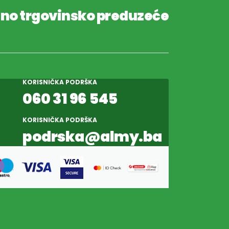
tno trgovinsko preduzeće
KORISNIČKA PODRŠKA
060 31 96 545
KORISNIČKA PODRŠKA
podrska@almy.ba