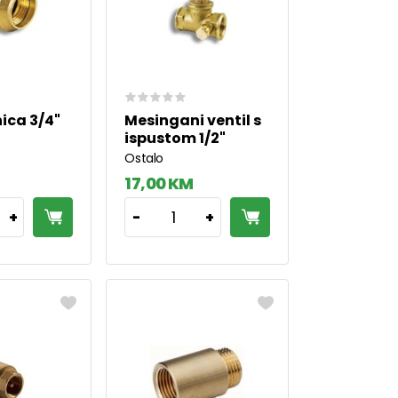
ica 3/4"
Mesingani ventil s
ispustom 1/2"
Ostalo
17,00 KM
1
+
-
+