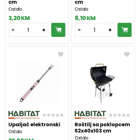
cm
cm
Ostalo
Ostalo
3,20 KM
8,10 KM
1
1
-
+
-
+
Upaljač elektronski
Roštilj sa poklopcem
52x40x103 cm
Ostalo
Ostalo