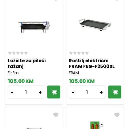
Ložište za pileći
Roštilj električni
ražanj
FRAM FEG-F2500SL
El-Em
FRAM
105,00 KM
105,00 KM
1
1
-
+
-
+