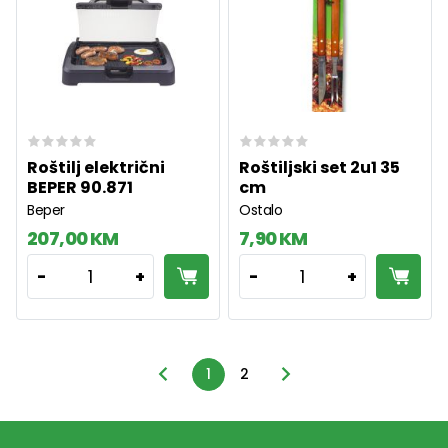
Roštilj električni
Roštiljski set 2u1 35
BEPER 90.871
cm
Beper
Ostalo
207,00 KM
7,90 KM
1
1
-
+
-
+
1
2