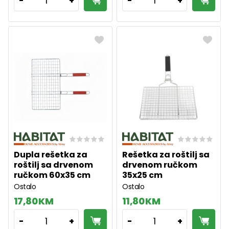
1
1
-
+
-
+
Dupla rešetka za
Rešetka za roštilj sa
roštilj sa drvenom
drvenom ručkom
ručkom 60x35 cm
35x25 cm
Ostalo
Ostalo
17,80 KM
11,80 KM
1
1
-
+
-
+