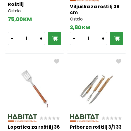
Roštilj
Viljuška za roštilj 38
Ostalo
cm
75,00 KM
Ostalo
2,80 KM
1
1
-
+
-
+
Lopatica za roštilj 36
Pribor za roštilj 3/1 33