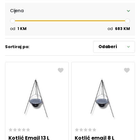
Cijena
od
1
KM
od
683
KM
Sortiraj po:
Odaberi
Kotlić Emajl 13 L
Kotlić emajl 8 L