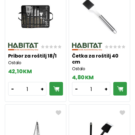
Pribor za roštilj 18/1
Četka za roštilj 40
cm
Ostalo
Ostalo
42,10 KM
4,80 KM
1
1
-
+
-
+