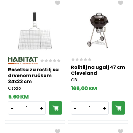
Roštilj na ugalj 47 cm
Rešetka za roštilj sa
Cleveland
drvenom ručkom
OBI
34x23 cm
166,00 KM
Ostalo
5,60 KM
1
1
-
+
-
+