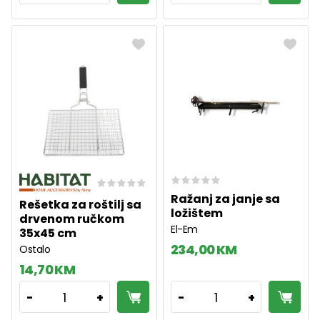
Ražanj za janje sa
Rešetka za roštilj sa
ložištem
drvenom ručkom
El-Em
35x45 cm
234,00 KM
Ostalo
14,70 KM
1
1
-
+
-
+