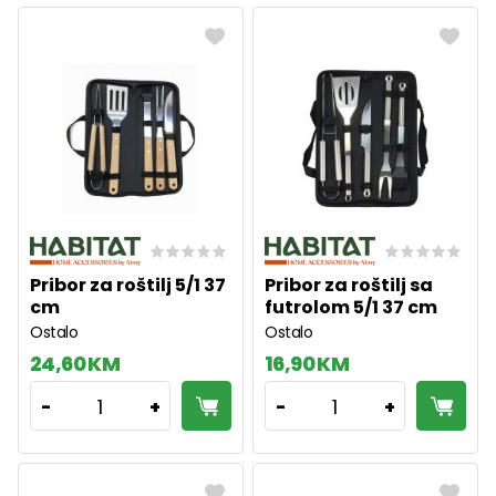
Pribor za roštilj 5/1 37
Pribor za roštilj sa
cm
futrolom 5/1 37 cm
Ostalo
Ostalo
24,60 KM
16,90 KM
1
1
-
+
-
+