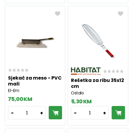
Sjekač za meso - PVC
Rešetka za ribu 35x12
mali
cm
El-Em
Ostalo
75,00 KM
5,30 KM
1
1
-
+
-
+