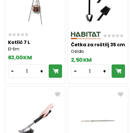
Kotlić 7 L
Četka za roštilj 35 cm
El-Em
Ostalo
63,00 KM
2,50 KM
1
1
-
+
-
+