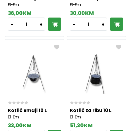
El-Em
El-Em
36,00 KM
30,00 KM
1
1
-
+
-
+
Kotlić emajl 10 L
Kotlić za ribu 10 L
El-Em
El-Em
33,00 KM
51,30 KM