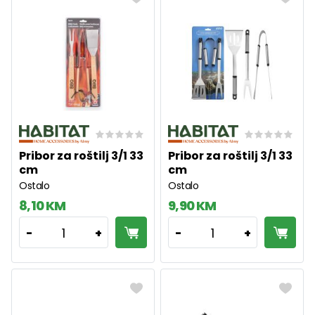
Pribor za roštilj 3/1 33
Pribor za roštilj 3/1 33
cm
cm
Ostalo
Ostalo
8,10 KM
9,90 KM
1
1
-
+
-
+