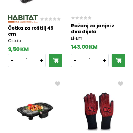
Ražanj za janje iz
Četka za roštilj 45
dva dijela
cm
El-Em
Ostalo
143,00 KM
9,50 KM
1
1
-
+
-
+