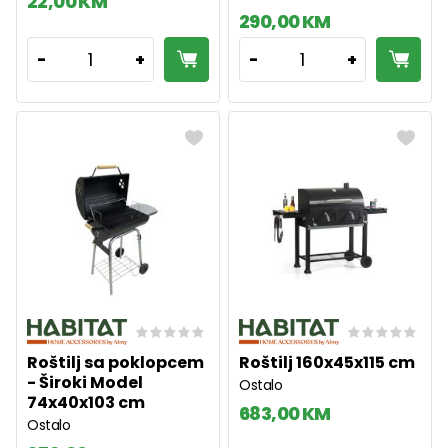
22,00 KM
290,00 KM
1
1
-
+
-
+
Roštilj sa poklopcem
Roštilj 160x45x115 cm
- Široki Model
Ostalo
74x40x103 cm
683,00 KM
Ostalo