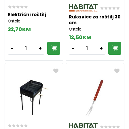
Električni roštilj
Rukavice za roštilj 30
Ostalo
cm
32,70 KM
Ostalo
12,50 KM
1
1
-
+
-
+