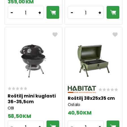
359,00 KM
1
1
-
+
-
+
Roštilj mini kuglasti
Roštilj 38x25x35 cm
36-35,5cm
Ostalo
OBI
40,50 KM
58,50 KM