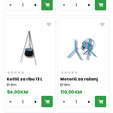
1
1
-
+
-
+
Kotlić za ribu 13 L
Motorić za ražanj
El-Em
El-Em
54,00 KM
110,00 KM
1
1
-
+
-
+