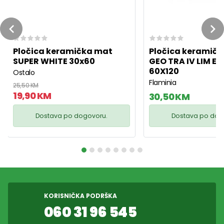
Previous
Ne
Pločica keramička mat
Pločica keramičk
SUPER WHITE 30x60
GEO TRA IV LIM ES
60X120
Ostalo
Flaminia
25,50 KM
19,90 KM
30,50 KM
Dostava po dogovoru.
Dostava po dog
KORISNIČKA PODRŠKA
060 31 96 545