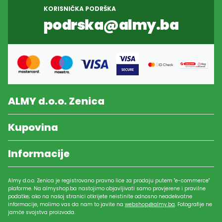
KORISNIČKA PODRŠKA
podrska@almy.ba
ALMY d.o.o. Zenica
Kupovina
Informacije
Almy d.o.o. Zenica je registrovano pravno lice za prodaju putem "e-commerce"
plaforme. Na almyshop.ba nastojimo objavljivati samo provjerene i pravilne
podatke; ako na našoj stranici otkrijete neistinite odnosno neadekvatne
informacije, molimo vas da nam to javite na
webshop@almy.ba
. Fotografije ne
jamče svojstva proizvoda.