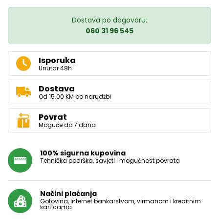
Dostava po dogovoru.
060 31 96 545
Isporuka
Unutar 48h
Dostava
Od 15.00 KM po narudžbi
Povrat
Moguće do 7 dana
100% sigurna kupovina
Tehnička podrška, savjeti i mogućnost povrata
Načini plaćanja
Gotovina, internet bankarstvom, virmanom i kreditnim
karticama