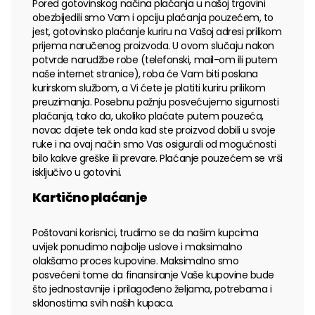
Pored gotovinskog načina plaćanja u našoj trgovini
obezbijedili smo Vam i opciju plaćanja pouzećem, to
jest, gotovinsko plaćanje kuriru na Vašoj adresi prilikom
prijema naručenog proizvoda. U ovom slučaju nakon
potvrde narudžbe robe (telefonski, mail-om ili putem
naše internet stranice), roba će Vam biti poslana
kurirskom službom, a Vi ćete je platiti kuriru prilikom
preuzimanja. Posebnu pažnju posvećujemo sigurnosti
plaćanja, tako da, ukoliko plaćate putem pouzeća,
novac dajete tek onda kad ste proizvod dobili u svoje
ruke i na ovaj način smo Vas osigurali od mogućnosti
bilo kakve greške ili prevare. Plaćanje pouzećem se vrši
isključivo u gotovini.
Kartično plaćanje
Poštovani korisnici, trudimo se da našim kupcima
uvijek ponudimo najbolje uslove i maksimalno
olakšamo proces kupovine. Maksimalno smo
posvećeni tome da finansiranje Vaše kupovine bude
što jednostavnije i prilagođeno željama, potrebama i
sklonostima svih naših kupaca.