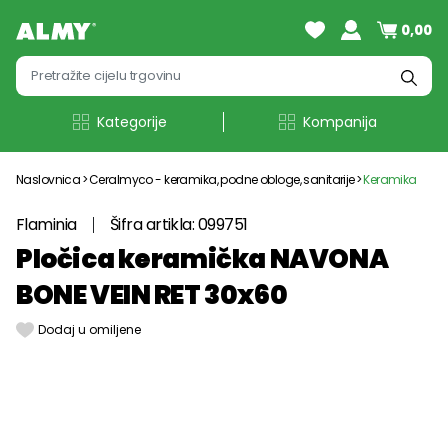
0,00
Kategorije
Kompanija
Naslovnica
Ceralmyco - keramika, podne obloge, sanitarije
Keramika
Flaminia
Šifra artikla: 099751
Pločica keramička NAVONA
BONE VEIN RET 30x60
Dodaj u omiljene