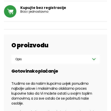
Kupujte bez registracije
Brzo i jednostavno
O proizvodu
Opis
Gotovinsko plaćanje
Trudimo se da našim kupcima uvijek ponudimo
najbolje uslove i maksimalno olakšamo proces
kupovine tako da Vi možete ostati u svojim toplim
domovima, a za sve ostalo će se pobrinuti naše
osoblje.