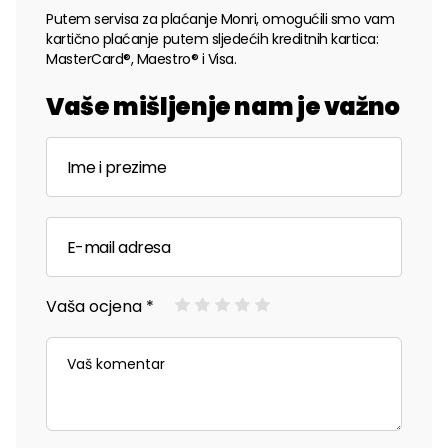
Putem servisa za plaćanje Monri, omogućili smo vam
kartično plaćanje putem sljedećih kreditnih kartica:
MasterCard®, Maestro® i Visa.
Vaše mišljenje nam je važno
Vaša ocjena *