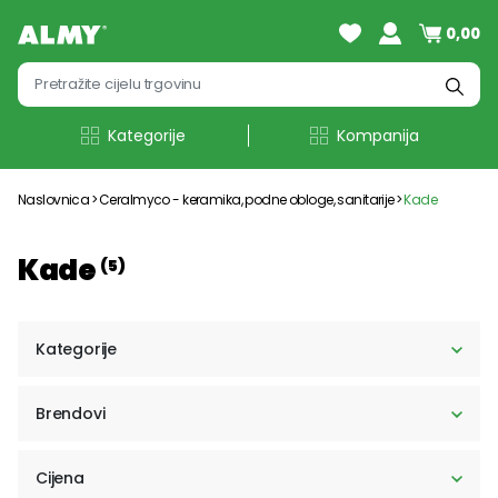
0,00
Kategorije
Kompanija
Naslovnica
Ceralmyco - keramika, podne obloge, sanitarije
Kade
Kade
(5)
Kategorije
Brendovi
Cijena