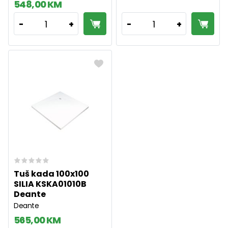
548,00 KM
1
1
-
+
-
+
Tuš kada 100x100
SILIA KSKA01010B
Deante
Deante
565,00 KM