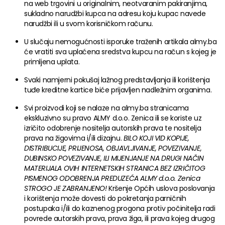
na web trgovini u originalnim, neotvaranim pakiranjima,
sukladno narudžbi kupca na adresu koju kupac navede
narudžbi ili u svom korisničkom računu.
U slučaju nemogućnosti isporuke traženih artikala almy.ba
će vratiti sva uplaćena sredstva kupcu na račun s kojeg je
primljena uplata.
Svaki namjerni pokušaj lažnog predstavljanja ili korištenja
tuđe kreditne kartice biće prijavljen nadležnim organima.
Svi proizvodi koji se nalaze na almy.ba stranicama
ekskluzivno su pravo ALMY d.o.o. Zenica ili se koriste uz
izričito odobrenje nositelja autorskih prava te nositelja
prava na žigovima i/ili dizajnu.
BILO KOJI VID KOPIJE,
DISTRIBUCIJE, PRIJENOSA, OBJAVLJIVANJE, POVEZIVANJE,
DUBINSKO POVEZIVANJE, ILI MIJENJANJE NA DRUGI NAČIN
MATERIJALA OVIH INTERNETSKIH STRANICA BEZ IZRIČITOG
PISMENOG ODOBRENJA PREDUZEĆA ALMY d.o.o. Zenica
STROGO JE ZABRANJENO!
Kršenje Općih uslova poslovanja
i korištenja može dovesti do pokretanja parničnih
postupaka i/ili do kaznenog progona protiv počinitelja radi
povrede autorskih prava, prava žiga, ili prava kojeg drugog