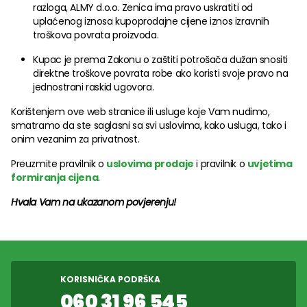
razloga, ALMY d.o.o. Zenica ima pravo uskratiti od
uplaćenog iznosa kupoprodajne cijene iznos izravnih
troškova povrata proizvoda.
Kupac je prema Zakonu o zaštiti potrošača dužan snositi
direktne troškove povrata robe ako koristi svoje pravo na
jednostrani raskid ugovora.
Korištenjem ove web stranice ili usluge koje Vam nudimo,
smatramo da ste saglasni sa svi uslovima, kako usluga, tako i
onim vezanim za privatnost.
Preuzmite pravilnik o
uslovima prodaje
i pravilnik o
uvjetima
formiranja cijena
.
Hvala Vam na ukazanom povjerenju!
KORISNIČKA PODRŠKA
060 31 96 545