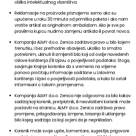
oblika intelektualnog vlasništva.
Reklamacije na proizvode priznajemo samo ako su
upućene u roku 30 minuta od primitka paketa i ako nam
vratite artikal sa originalnom ambalažom. Ako je sve po
pravilima kupcu nudimo zamjenu artikala ili povrat novca.
Kompanija ALMY d.o.o. Zenica zadržava pravo u bilo kojem
trenutku, i bez prethodne obavijesti, ukoliko to smatra
potrebnim, ukinuti ili izmijeniti bilo koji od ovdje navedenih
Uslove korištenja i/ili Izjavu o povjerljivosti podataka. Stoga,
savjetuje Krajnje korisnike da s vremena na vrijeme
ponovo pročitaju informacije sadržane u Uslovima
korištenja i Izjavi o povjerljivosti podataka, a kako bi ostali
informisani o takvim promjenama.
Kompanija ALMY d.o.o. Zenica nije odgovorna za bilo kakav
sadržaj koji korisnik, pretplatnik, ili neovlašteni korisnik može
postaviti na stranicu. ALMY d.o.o. Zenica zadržava pravo
promjene, prilagođavanja, izmjene, brisanja ili uklanjanja
bilo kojeg sadržaja za koji ocjeni da je neprikladan.
Korisnik može svoje upite, komentare, sugestije, prigovore