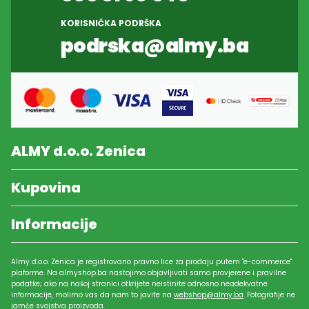
KORISNIČKA PODRŠKA
podrska@almy.ba
ALMY d.o.o. Zenica
Kupovina
Informacije
Almy d.o.o. Zenica je registrovano pravno lice za prodaju putem "e-commerce"
plaforme. Na almyshop.ba nastojimo objavljivati samo provjerene i pravilne
podatke; ako na našoj stranici otkrijete neistinite odnosno neadekvatne
informacije, molimo vas da nam to javite na
webshop@almy.ba
. Fotografije ne
jamče svojstva proizvoda.