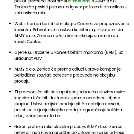
poslati pismeno, poštom ili
e-mailom
, a ALMY d.o.o.
Zenica će poslati pismeni odgovor poštom ili e-mailom u
zakonskom roku.
Web stranica koristi tehnologiju Cookies za prepoznavanje
korisnika. Prihvatanjem uslova korištenja prihvatate i da
ALMY d.o.o. Zenica može u komunikaciju sa vama da
koristi Cookie.
Cijene su izražene u Konvertibilnim markama (BAM), uz
uračunat PDV.
ALMY d.o.o. Zenica će prema odluci Uprave kompanije,
periodično stavljati određene proizvode na akcijsku
prodaju.
Ti proizvodi će biti dostupni pod jednakim uslovima svim
kupcima ili će biti dostupni kupcima određene, ciljane
skupine. Uslovi akcijske prodaje bit će detaljno opisani,
posebice trajanje akcijske prodaje, ograničenje količina
robe, visina popusta i dr.
Nakon proteka roka akcijske prodaje, ALMY d.o.o. Zenica
neće primati nove narudžbe po uslovima koji se odnose