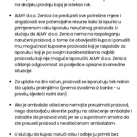
na akcijsku prodaju kojoj je istekao rok.
ALMY d.o.o. Zenica će preduzeti sve potrebne mjere i
angažovati sve potencijalne resurse kako bi ispunio u
primjerenom roku isporuku naručenog proizvoda. U
slučaju da ALMY d.o.o. Zenica nema na raspolaganju
naručeni proizvod, o tome će obavijestiti kupca i ponuditi
mu mogućnost kupovine proizvoda koji je raspoloživ za
isporuku i koji je po svojim karakteristikama najbliži
proizvodu koji nije moguće isporučiti. ALMY d.o.o. Zenica
otklanja odgovornost za posljedice opisane izvanredne
situacije.
Za uplate na žiro račun, proizvodi se isporučuju tek nakon
što uplatu proknjižimo (prema izvodima iz banke - u
pravilu, sljedeći radni dan)
Ako je ambalaža oštećena nemojte preuzimati proizvod,
nego dostavljaču skrenite pažnju na oštećenje ambalaže i
zatražite da proizvod vrati, jer se u suprotnom smatra da
ste preuzeli proizvod s neoštećenom ambalažom.
U slučaju da kupac naruči robu i odbije ju primiti bez