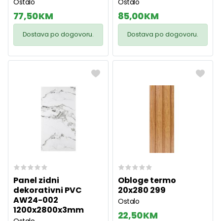
Ostalo
Ostalo
77,50 KM
85,00 KM
Dostava po dogovoru.
Dostava po dogovoru.
Panel zidni
Obloge termo
dekorativni PVC
20x280 299
AW24-002
Ostalo
1200x2800x3mm
22,50 KM
Ostalo