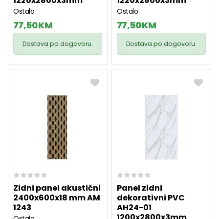
1220x2800x3mm
1220x2800x3mm
Ostalo
Ostalo
77,50 KM
77,50 KM
Dostava po dogovoru.
Dostava po dogovoru.
Zidni panel akustični
Panel zidni
2400x600x18 mm AM
dekorativni PVC
1243
AH24-01
1200x2800x3mm
Ostalo