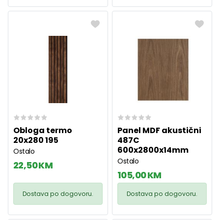
Obloga termo
Panel MDF akustični
20x280 195
487C
600x2800x14mm
Ostalo
Ostalo
22,50 KM
105,00 KM
Dostava po dogovoru.
Dostava po dogovoru.