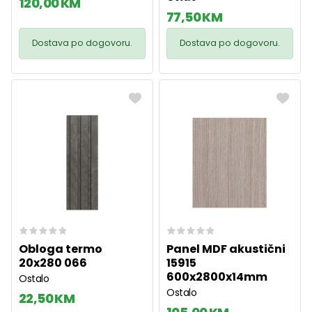
120,00 KM
77,50 KM
Dostava po dogovoru.
Dostava po dogovoru.
Obloga termo
Panel MDF akustični
20x280 066
15915
600x2800x14mm
Ostalo
Ostalo
22,50 KM