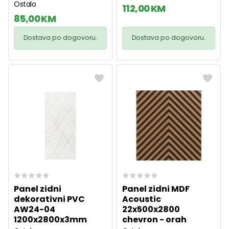
Ostalo
112,00 KM
85,00 KM
Dostava po dogovoru.
Dostava po dogovoru.
Panel zidni
Panel zidni MDF
dekorativni PVC
Acoustic
AW24-04
22x500x2800
1200x2800x3mm
chevron - orah