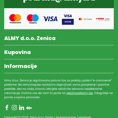
ALMY d.o.o. Zenica
Kupovina
Informacije
Almy d.o.o. Zenica je registrovano pravno lice za prodaju putem "e-commerce"
plaforme. Na almyshop.ba nastojimo objavljivati samo provjerene i pravilne
podatke; ako na našoj stranici otkrijete neistinite odnosno neadekvatne
informacije, molimo vas da nam to javite na
webshop@almy.ba
. Fotografije ne
jamče svojstva proizvoda.
Copyright © 2026. Almy d.o.o. Dizajn i programiranje:
Lampa.ba