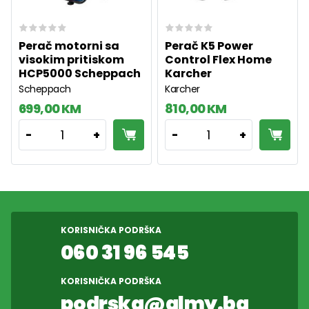
Perač motorni sa
Perač K5 Power
visokim pritiskom
Control Flex Home
HCP5000 Scheppach
Karcher
Scheppach
Karcher
699,00 KM
810,00 KM
1
1
-
+
-
+
KORISNIČKA PODRŠKA
060 31 96 545
KORISNIČKA PODRŠKA
podrska@almy.ba