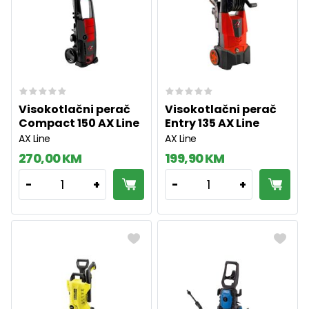
Visokotlačni perač
Visokotlačni perač
Compact 150 AX Line
Entry 135 AX Line
AX Line
AX Line
270,00 KM
199,90 KM
1
1
-
+
-
+