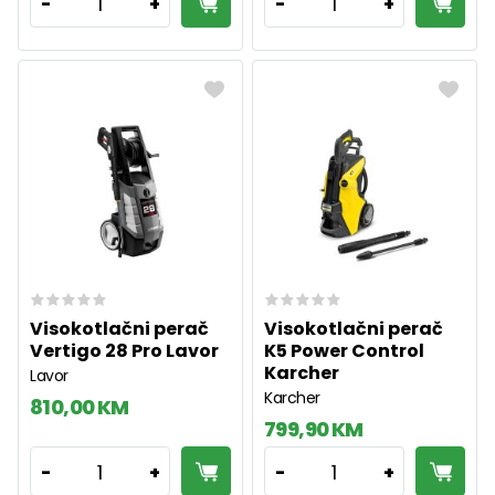
1
1
-
+
-
+
Visokotlačni perač
Visokotlačni perač
Vertigo 28 Pro Lavor
K5 Power Control
Karcher
Lavor
Karcher
810,00 KM
799,90 KM
1
1
-
+
-
+