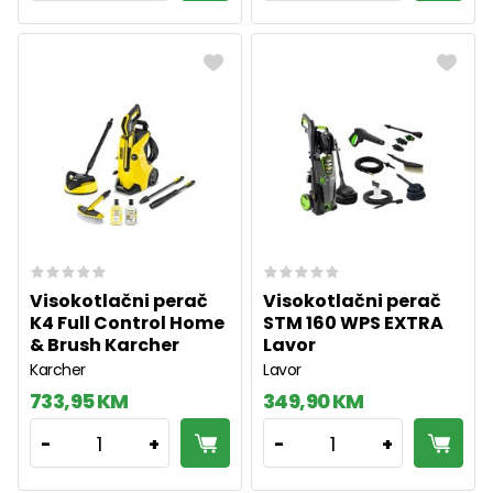
Visokotlačni perač
Visokotlačni perač
K4 Full Control Home
STM 160 WPS EXTRA
& Brush Karcher
Lavor
Karcher
Lavor
733,95 KM
349,90 KM
1
1
-
+
-
+