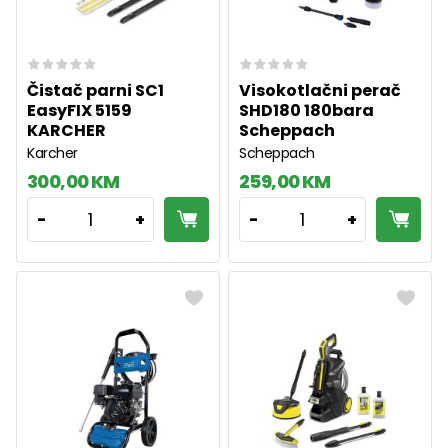
Čistač parni SC1
Visokotlačni perač
EasyFIX 5159
SHD180 180bara
KARCHER
Scheppach
Karcher
Scheppach
300,00 KM
259,00 KM
1
1
-
+
-
+