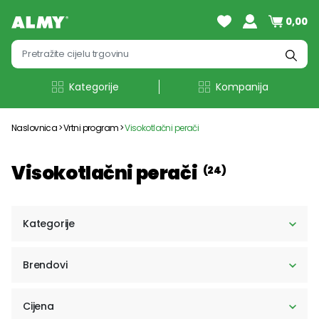
0,00
Kategorije
Kompanija
Naslovnica
Vrtni program
Visokotlačni perači
Visokotlačni perači
(24)
Kategorije
Brendovi
Cijena