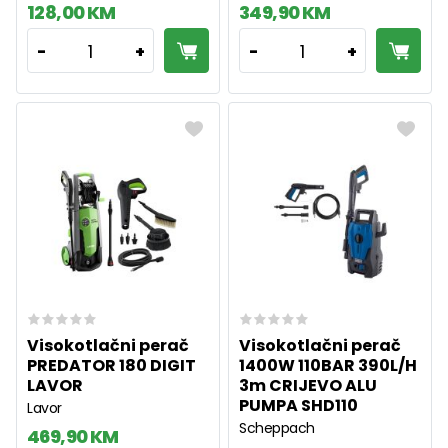
128,00 KM
349,90 KM
1
1
-
+
-
+
Visokotlačni perač
Visokotlačni perač
PREDATOR 180 DIGIT
1400W 110BAR 390L/H
LAVOR
3m CRIJEVO ALU
PUMPA SHD110
Lavor
Scheppach
469,90 KM