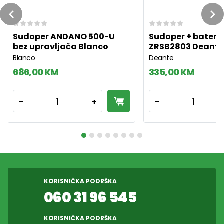
Previous
Ne
Sudoper ANDANO 500-U
Sudoper + bateri
bez upravljača Blanco
ZRSB2803 Deant
Blanco
Deante
686,00 KM
335,00 KM
1
1
-
+
-
KORISNIČKA PODRŠKA
060 31 96 545
KORISNIČKA PODRŠKA