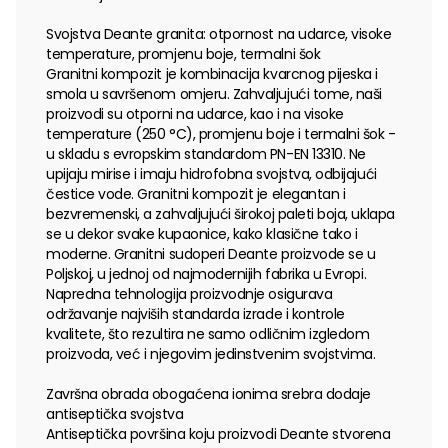
Svojstva Deante granita: otpornost na udarce, visoke
temperature, promjenu boje, termalni šok
Granitni kompozit je kombinacija kvarcnog pijeska i
smola u savršenom omjeru. Zahvaljujući tome, naši
proizvodi su otporni na udarce, kao i na visoke
temperature (250 °C), promjenu boje i termalni šok -
u skladu s evropskim standardom PN-EN 13310. Ne
upijaju mirise i imaju hidrofobna svojstva, odbijajući
čestice vode. Granitni kompozit je elegantan i
bezvremenski, a zahvaljujući širokoj paleti boja, uklapa
se u dekor svake kupaonice, kako klasične tako i
moderne. Granitni sudoperi Deante proizvode se u
Poljskoj, u jednoj od najmodernijih fabrika u Evropi.
Napredna tehnologija proizvodnje osigurava
održavanje najviših standarda izrade i kontrole
kvalitete, što rezultira ne samo odličnim izgledom
proizvoda, već i njegovim jedinstvenim svojstvima.
Završna obrada obogaćena ionima srebra dodaje
antiseptička svojstva
Antiseptička površina koju proizvodi Deante stvorena