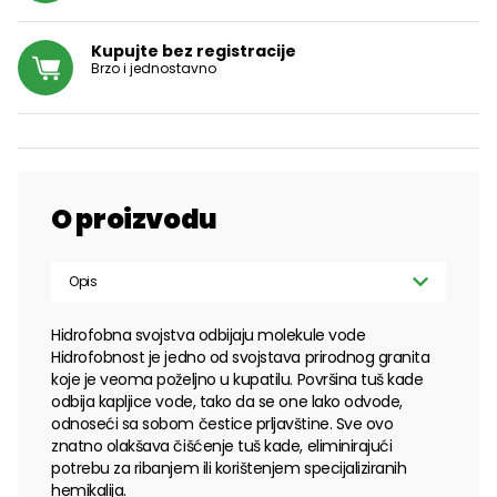
Kupujte bez registracije
Brzo i jednostavno
O proizvodu
Opis
Hidrofobna svojstva odbijaju molekule vode
Hidrofobnost je jedno od svojstava prirodnog granita
koje je veoma poželjno u kupatilu. Površina tuš kade
odbija kapljice vode, tako da se one lako odvode,
odnoseći sa sobom čestice prljavštine. Sve ovo
znatno olakšava čišćenje tuš kade, eliminirajući
potrebu za ribanjem ili korištenjem specijaliziranih
hemikalija.