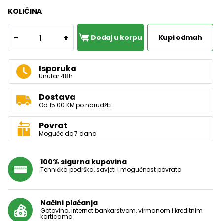
KOLIČINA
1
-
+
Dodaj u korpu
Kupi odmah
Isporuka
Unutar 48h
Dostava
Od 15.00 KM po narudžbi
Povrat
Moguće do 7 dana
100% sigurna kupovina
Tehnička podrška, savjeti i mogućnost povrata
Načini plaćanja
Gotovina, internet bankarstvom, virmanom i kreditnim
karticama