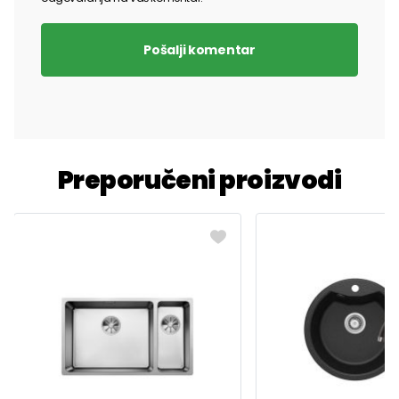
Pošalji komentar
Preporučeni proizvodi