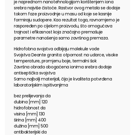
je naprednom nanotehnologijom korištenjem iona
srebra najviše čistoće. Rastvor ovog metala se dodaje
tokom faze proizvodnje u masu od koje se kasnije
formiraju sudopere. Kao rezultat toga, ravnomjerno je
raspoređen po cijelom proizvodu, što omogućava
trajnost i efikasnost koja značajno premašuje
parametre nanošenja samo završnog premaza.
Hidrofobna svojstva odbijaju molekule vode
Svojstva Deante granita: otpornost na udarce, visoke
temperature, promjenu boje, termalni šok
Završna obrada obogaćena ionima srebra dodaje
antiseptička svojstva
Samo najbolji materijali, čija je kvaliteta potvrđena
laboratorijskim ispitivanjima
bez prelijevanja da
dubina [mm] 120
hidrofobnost da
visina [mm] 130
širina [mm] 400
dužina [mm] 500
antibakterijski da