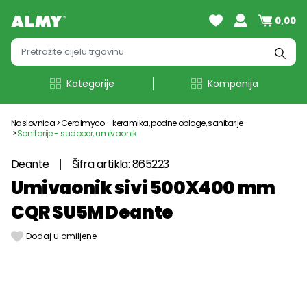
0,00
Kategorije
Kompanija
Naslovnica
Ceralmyco - keramika, podne obloge, sanitarije
Sanitarije - sudoper, umivaonik
Deante
Šifra artikla: 865223
Umivaonik sivi 500X400 mm
CQR SU5M Deante
Dodaj u omiljene