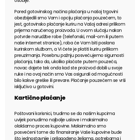
osoblje.
Pored gotovinskog načina plaćanja u našoj trgovini
obezbijedili smo Vam i opciju plaćanja pouzećem, to
jest, gotovinsko plaćanje kuriru na Vašoj adresi prilikom
prijema naručenog proizvoda. U ovom slučaju nakon
potvrde narudžbe robe (telefonski, mail-om ili putem
naše internet stranice), roba će Vam biti poslana
kurirskom službom, a Vi ćete je platiti kuriru prilikom
preuzimanja. Posebnu pažnju posvećujemo sigurnosti
plaćanja, tako da, ukoliko plaćate putem pouzeća,
novac dajete tek onda kad ste proizvod dobili u svoje
ruke i na ovaj način smo Vas osigurali od mogućnosti
bilo kakve greške ili prevare. Plaćanje pouzećem se vrši
isključivo u gotovini.
Kartično plaćanje
Poštovani korisnici, trudimo se da našim kupcima
uvijek ponudimo najbolje uslove i maksimalno
olakšamo proces kupovine. Maksimalno smo
posvećeni tome da finansiranje Vaše kupovine bude
što jednostavnije i prilagođeno željama, potrebama i