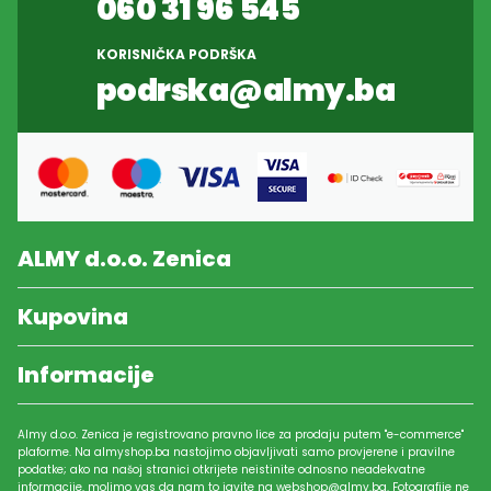
060 31 96 545
KORISNIČKA PODRŠKA
podrska@almy.ba
ALMY d.o.o. Zenica
Kupovina
Informacije
Almy d.o.o. Zenica je registrovano pravno lice za prodaju putem "e-commerce"
plaforme. Na almyshop.ba nastojimo objavljivati samo provjerene i pravilne
podatke; ako na našoj stranici otkrijete neistinite odnosno neadekvatne
informacije, molimo vas da nam to javite na
webshop@almy.ba
. Fotografije ne