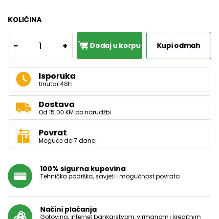
KOLIČINA
1
-
+
Dodaj u korpu
Kupi odmah
Isporuka
Unutar 48h
Dostava
Od 15.00 KM po narudžbi
Povrat
Moguće do 7 dana
100% sigurna kupovina
Tehnička podrška, savjeti i mogućnost povrata
Načini plaćanja
Gotovina, internet bankarstvom, virmanom i kreditnim