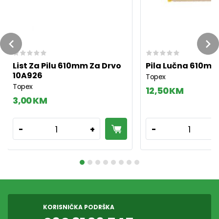
Previous
Ne
List Za Pilu 610mm Za Drvo
Pila Lučna 610m
10A926
Topex
Topex
12,50 KM
3,00 KM
1
1
-
+
-
KORISNIČKA PODRŠKA