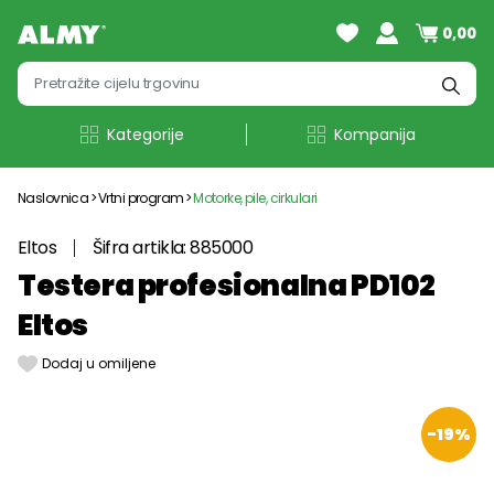
0,00
Kategorije
Kompanija
Naslovnica
Vrtni program
Motorke, pile, cirkulari
Eltos
Šifra artikla: 885000
Testera profesionalna PD102
Eltos
Dodaj u omiljene
-19%