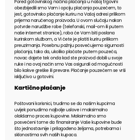
Pored gotovinskog načina plaćanja u našoj trgovini
obezbijedili smo Vam i opciju plaćanja pouzećem, to
jest, gotovinsko plaćanje kuriru na Vašoj adresi prilikom
prijema naručenog proizvoda. U ovom slučaju nakon
potvrde narudžbe robe (telefonski, mail-om ili putem
naše internet stranice), roba će Vam biti poslana
kurirskom službom, a Vi ćete je platiti kuriru prilikom
preuzimanja. Posebnu pažnju posvećujemo sigurnosti
plaćanja, tako da, ukoliko plaćate putem pouzeća,
novac dajete tek onda kad ste proizvod dobili u svoje
ruke i na ovaj način smo Vas osigurali od mogućnosti
bilo kakve greške ili prevare. Plaćanje pouzećem se vrši
isključivo u gotovini.
Kartično plaćanje
Poštovani korisnici, trudimo se da našim kupcima
uvijek ponudimo najbolje uslove i maksimalno
olakšamo proces kupovine. Maksimalno smo
posvećeni tome da finansiranje Vaše kupovine bude
što jednostavnije i prilagođeno željama, potrebama i
sklonostima svih naših kupaca.