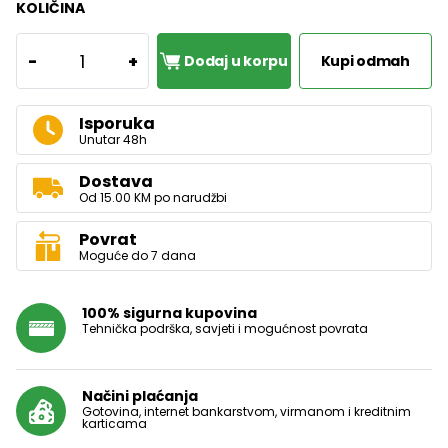
KOLIČINA
1
-
+
Dodaj u korpu
Kupi odmah
Isporuka
Unutar 48h
Dostava
Od 15.00 KM po narudžbi
Povrat
Moguće do 7 dana
100% sigurna kupovina
Tehnička podrška, savjeti i mogućnost povrata
Načini plaćanja
Gotovina, internet bankarstvom, virmanom i kreditnim
karticama