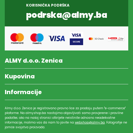
KORISNIČKA PODRŠKA
podrska@almy.ba
ALMY d.o.o. Zenica
Kupovina
Informacije
Almy d.o.o. Zenica je registrovano pravno lice za prodaju putem "e-commerce"
plaforme. Na almyshop.ba nastojimo objavljivati samo provjerene i pravilne
podatke; ako na našoj stranici otkrijete neistinite odnosno neadekvatne
informacije, molimo vas da nam to javite na
webshop@almy.ba
. Fotografije ne
jamče svojstva proizvoda.