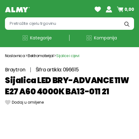
0,00
Kategorije
Kompanija
Naslovnica
Elektromaterijal
Sijalice i cijevi
Braytron
Šifra artikla: 096615
Sijalica LED BRY-ADVANCE 11W
E27 A60 4000K BA13-011 21
Dodaj u omiljene