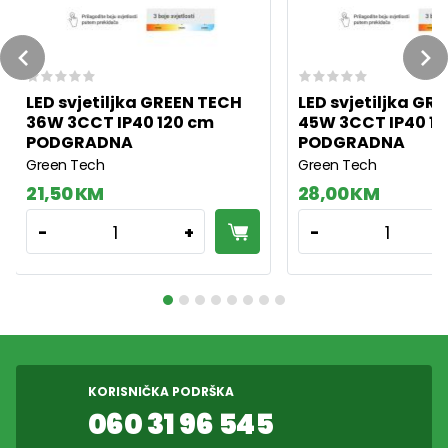
Previous
Ne
LED svjetiljka GREEN TECH
LED svjetiljka GR
36W 3CCT IP40 120 cm
45W 3CCT IP40 1
PODGRADNA
PODGRADNA
Green Tech
Green Tech
21,50 KM
28,00 KM
1
1
-
+
-
KORISNIČKA PODRŠKA
060 31 96 545