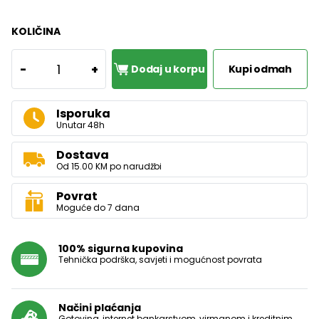
KOLIČINA
1
-
+
Dodaj u korpu
Kupi odmah
Isporuka
Unutar 48h
Dostava
Od 15.00 KM po narudžbi
Povrat
Moguće do 7 dana
100% sigurna kupovina
Tehnička podrška, savjeti i mogućnost povrata
Načini plaćanja
Gotovina, internet bankarstvom, virmanom i kreditnim