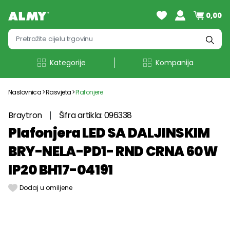
0,00
Kategorije
Kompanija
Naslovnica
Rasvjeta
Plafonjere
Braytron
Šifra artikla: 096338
Plafonjera LED SA DALJINSKIM
BRY-NELA-PD1- RND CRNA 60W
IP20 BH17-04191
Dodaj u omiljene