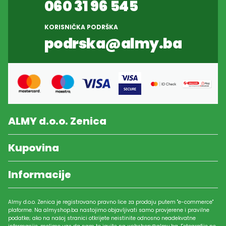
060 31 96 545
KORISNIČKA PODRŠKA
podrska@almy.ba
ALMY d.o.o. Zenica
Kupovina
Informacije
Almy d.o.o. Zenica je registrovano pravno lice za prodaju putem "e-commerce"
plaforme. Na almyshop.ba nastojimo objavljivati samo provjerene i pravilne
podatke; ako na našoj stranici otkrijete neistinite odnosno neadekvatne