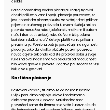
osoblje.
Pored gotovinskog načina plaćanja u našoj trgovini
obezbijedili smo Vam i opciju plaćanja pouzećem, to
jest, gotovinsko plaćanje kuriru na Vašoj adresi prilikom
prijema naručenog proizvoda. U ovom slučaju nakon
potvrde narudžbe robe (telefonski, mail-om ili putem
naše internet stranice), roba će Vam biti poslana
kurirskom službom, a Vi ćete je platiti kuriru prilikom
preuzimanja. Posebnu pažnju posvećujemo sigurnosti
plaćanja, tako da, ukoliko plaćate putem pouzeća,
novac dajete tek onda kad ste proizvod dobili u svoje
ruke i na ovaj način smo Vas osigurali od mogućnosti
bilo kakve greške ili prevare. Plaćanje pouzećem se vrši
isključivo u gotovini.
Kartično plaćanje
Poštovani korisnici, trudimo se da našim kupcima
uvijek ponudimo najbolje uslove i maksimalno
olakšamo proces kupovine. Maksimalno smo
posvećeni tome da finansiranje Vaše kupovine bude
što jednostavnije i prilagođeno željama, potrebama i