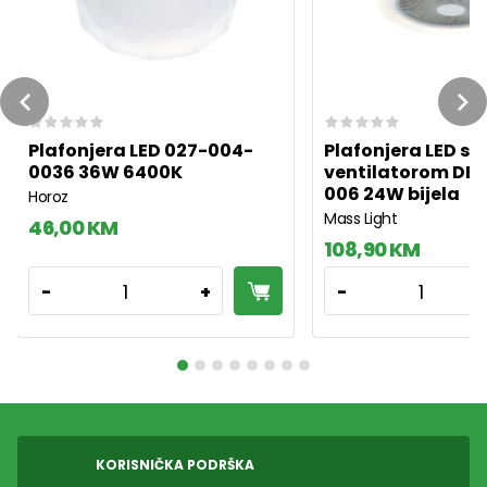
Previous
Ne
Plafonjera LED 027-004-
Plafonjera LED sa
0036 36W 6400K
ventilatorom DEN
006 24W bijela
Horoz
Mass Light
46,00 KM
108,90 KM
1
1
-
+
-
KORISNIČKA PODRŠKA