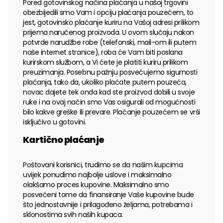
Pored gotovinskog načina plaćanja u našoj trgovini
obezbijedili smo Vam i opciju plaćanja pouzećem, to
jest, gotovinsko plaćanje kuriru na Vašoj adresi prilikom
prijema naručenog proizvoda. U ovom slučaju nakon
potvrde narudžbe robe (telefonski, mail-om ili putem
naše internet stranice), roba će Vam biti poslana
kurirskom službom, a Vi ćete je platiti kuriru prilikom
preuzimanja. Posebnu pažnju posvećujemo sigurnosti
plaćanja, tako da, ukoliko plaćate putem pouzeća,
novac dajete tek onda kad ste proizvod dobili u svoje
ruke i na ovaj način smo Vas osigurali od mogućnosti
bilo kakve greške ili prevare. Plaćanje pouzećem se vrši
isključivo u gotovini.
Kartično plaćanje
Poštovani korisnici, trudimo se da našim kupcima
uvijek ponudimo najbolje uslove i maksimalno
olakšamo proces kupovine. Maksimalno smo
posvećeni tome da finansiranje Vaše kupovine bude
što jednostavnije i prilagođeno željama, potrebama i
sklonostima svih naših kupaca.