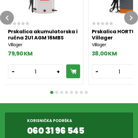
Previous
Ne
Prskalica akumulatorska i
Prskalica HORTUS 
ručna 2U1 AGM 16MBS
Villager
Villager
Villager
79,90 KM
38,00 KM
1
1
-
+
-
KORISNIČKA PODRŠKA
060 31 96 545