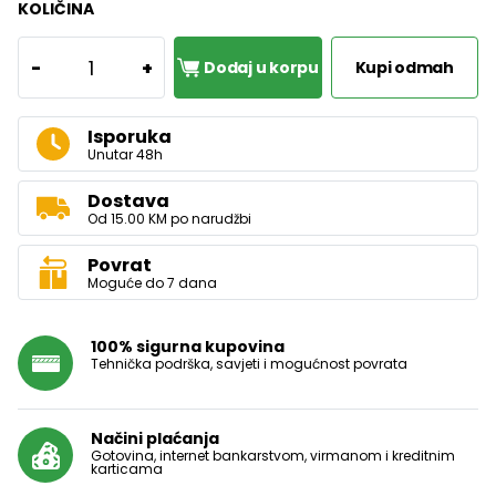
KOLIČINA
1
-
+
Dodaj u korpu
Kupi odmah
Isporuka
Unutar 48h
Dostava
Od 15.00 KM po narudžbi
Povrat
Moguće do 7 dana
100% sigurna kupovina
Tehnička podrška, savjeti i mogućnost povrata
Načini plaćanja
Gotovina, internet bankarstvom, virmanom i kreditnim
karticama