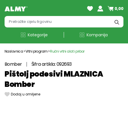
0,00
Kategorije
Kompanija
Naslovnica
Vrtni program
Ručni vrtni alat i pribor
Bomber
Šifra artikla: 092693
Pištolj podesivi MLAZNICA
Bomber
Dodaj u omiljene