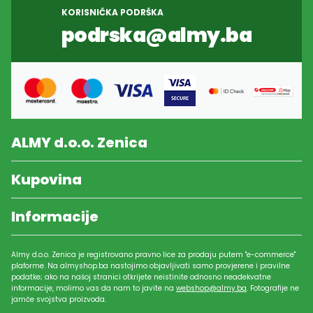
KORISNIČKA PODRŠKA
podrska@almy.ba
ALMY d.o.o. Zenica
Kupovina
Informacije
Almy d.o.o. Zenica je registrovano pravno lice za prodaju putem "e-commerce"
plaforme. Na almyshop.ba nastojimo objavljivati samo provjerene i pravilne
podatke; ako na našoj stranici otkrijete neistinite odnosno neadekvatne
informacije, molimo vas da nam to javite na
webshop@almy.ba
. Fotografije ne
jamče svojstva proizvoda.