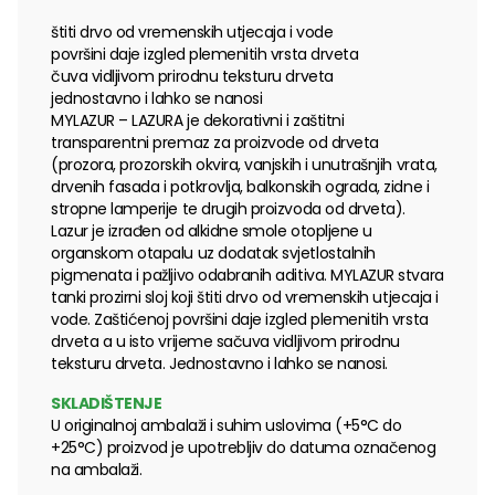
štiti drvo od vremenskih utjecaja i vode
površini daje izgled plemenitih vrsta drveta
čuva vidljivom prirodnu teksturu drveta
jednostavno i lahko se nanosi
MYLAZUR – LAZURA je dekorativni i zaštitni
transparentni premaz za proizvode od drveta
(prozora, prozorskih okvira, vanjskih i unutrašnjih vrata,
drvenih fasada i potkrovlja, balkonskih ograda, zidne i
stropne lamperije te drugih proizvoda od drveta).
Lazur je izrađen od alkidne smole otopljene u
organskom otapalu uz dodatak svjetlostalnih
pigmenata i pažljivo odabranih aditiva. MYLAZUR stvara
tanki prozirni sloj koji štiti drvo od vremenskih utjecaja i
vode. Zaštićenoj površini daje izgled plemenitih vrsta
drveta a u isto vrijeme sačuva vidljivom prirodnu
teksturu drveta. Jednostavno i lahko se nanosi.
SKLADIŠTENJE
U originalnoj ambalaži i suhim uslovima (+5°C do
+25°C) proizvod je upotrebljiv do datuma označenog
na ambalaži.