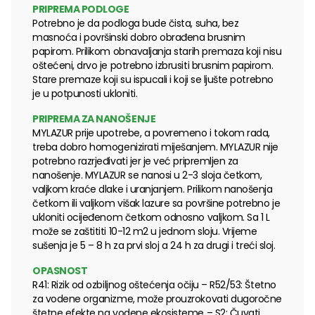
PRIPREMA PODLOGE
Potrebno je da podloga bude čista, suha, bez
masnoća i površinski dobro obrađena brusnim
papirom. Prilikom obnavaljanja starih premaza koji nisu
oštećeni, drvo je potrebno izbrusiti brusnim papirom.
Stare premaze koji su ispucali i koji se ljušte potrebno
je u potpunosti ukloniti.
PRIPREMA ZA NANOŠENJE
MYLAZUR prije upotrebe, a povremeno i tokom rada,
treba dobro homogenizirati miješanjem. MYLAZUR nije
potrebno razrjeđivati jer je već pripremljen za
nanošenje. MYLAZUR se nanosi u 2-3 sloja četkom,
valjkom kraće dlake i uranjanjem. Prilikom nanošenja
četkom ili valjkom višak lazure sa površine potrebno je
ukloniti ocijeđenom četkom odnosno valjkom. Sa 1 L
može se zaštititi 10-12 m2 u jednom sloju. Vrijeme
sušenja je 5 – 8 h za prvi sloj a 24 h za drugi i treći sloj.
OPASNOST
R41: Rizik od ozbiljnog oštećenja očiju – R52/53: Štetno
za vodene organizme, može prouzrokovati dugoročne
štetne efekte na vodene ekosisteme – S2: Čuvati