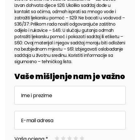
izvan dohvata djece S26: Ukoliko sadržaj dođe u
kontakt sa očima, odmah isprati sa mnogo vode i
zatražiti ljekarsku pomoć – S29: Ne bacati u vodovod –
S36/37: Prilikom rada nositi odgovarajuće zaštitno
odijelo i rukavice – S46: U slučaju gutanja odmah
potražiti ljekarsku pomoć i pokazati sadržaj ili etiketu –
S60: Ovaj materijal i njegov sadržaj moraju biti odloženi
na bezbjednom mjestu – S61: Izbjegavati oslobađanje
sadržaja u životnu sredinu. Koristiti informacije sa
sigurnosno – tehničkog lista.
Vaše mišljenje nam je važno
Vaša ocjena *