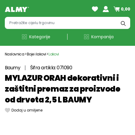
0,00
Kategorije
Kompanija
Naslovnica
Boje i lakovi
Lakovi
Baumy
Šifra artikla: 071090
MYLAZUR ORAH dekorativni i
zaštitni premaz za proizvode
od drveta 2,5 L BAUMY
Dodaj u omiljene