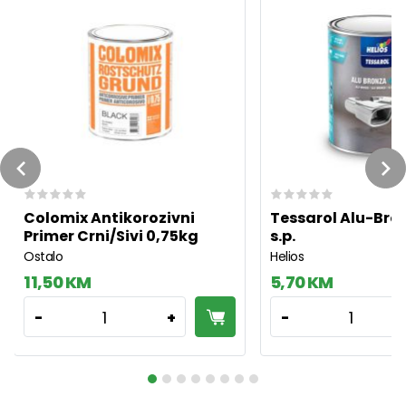
Previous
Ne
Colomix Antikorozivni
Tessarol Alu-Bron
Primer Crni/Sivi 0,75kg
s.p.
Ostalo
Helios
11,50 KM
5,70 KM
1
1
-
+
-