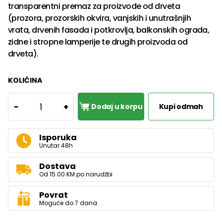
transparentni premaz za proizvode od drveta
(prozora, prozorskih okvira, vanjskih i unutrašnjih
vrata, drvenih fasada i potkrovlja, balkonskih ograda,
zidne i stropne lamperije te drugih proizvoda od
drveta).
KOLIČINA
1
-
+
Dodaj u korpu
Kupi odmah
Isporuka
Unutar 48h
Dostava
Od 15.00 KM po narudžbi
Povrat
Moguće do 7 dana