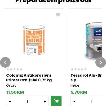
Previous
Ne
Colomix Antikorozivni
Tessarol Alu-Bron
Primer Crni/Sivi 0,75kg
s.p.
Ostalo
Helios
11,50 KM
5,70 KM
1
1
-
+
-