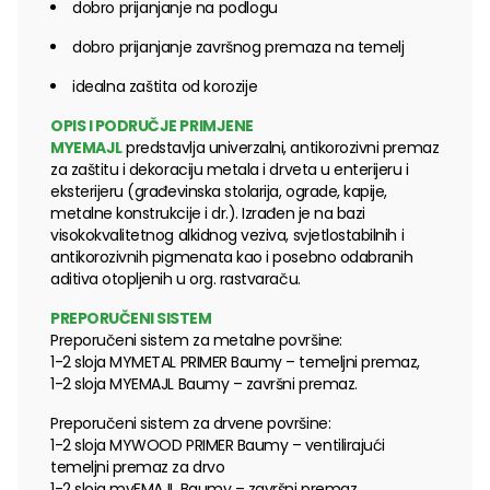
dobro prijanjanje na podlogu
dobro prijanjanje završnog premaza na temelj
idealna zaštita od korozije
OPIS I PODRUČJE PRIMJENE
MYEMAJL
predstavlja univerzalni, antikorozivni premaz
za zaštitu i dekoraciju metala i drveta u enterijeru i
eksterijeru (građevinska stolarija, ograde, kapije,
metalne konstrukcije i dr.). Izrađen je na bazi
visokokvalitetnog alkidnog veziva, svjetlostabilnih i
antikorozivnih pigmenata kao i posebno odabranih
aditiva otopljenih u org. rastvaraču.
PREPORUČENI SISTEM
Preporučeni sistem za metalne površine:
1-2 sloja MYMETAL PRIMER Baumy – temeljni premaz,
1-2 sloja MYEMAJL Baumy – završni premaz.
Preporučeni sistem za drvene površine:
1-2 sloja MYWOOD PRIMER Baumy – ventilirajući
temeljni premaz za drvo
1-2 sloja myEMAJL Baumy – završni premaz.