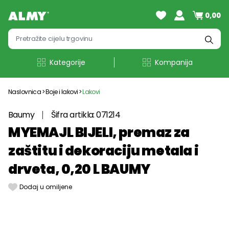
0,00
Kategorije
Kompanija
Naslovnica
Boje i lakovi
Lakovi
Baumy
Šifra artikla: 071214
MYEMAJL BIJELI, premaz za
zaštitu i dekoraciju metala i
drveta, 0,20 L BAUMY
Dodaj u omiljene