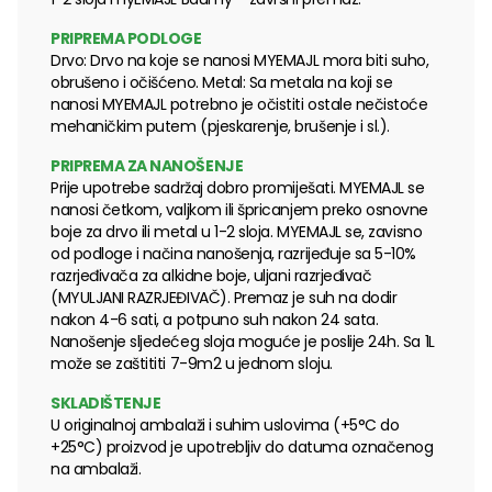
PRIPREMA PODLOGE
Drvo: Drvo na koje se nanosi MYEMAJL mora biti suho,
obrušeno i očišćeno. Metal: Sa metala na koji se
nanosi MYEMAJL potrebno je očistiti ostale nečistoće
mehaničkim putem (pjeskarenje, brušenje i sl.).
PRIPREMA ZA NANOŠENJE
Prije upotrebe sadržaj dobro promiješati. MYEMAJL se
nanosi četkom, valjkom ili špricanjem preko osnovne
boje za drvo ili metal u 1-2 sloja. MYEMAJL se, zavisno
od podloge i načina nanošenja, razrijeđuje sa 5-10%
razrjeđivača za alkidne boje, uljani razrjeđivač
(MYULJANI RAZRJEĐIVAČ). Premaz je suh na dodir
nakon 4-6 sati, a potpuno suh nakon 24 sata.
Nanošenje sljedećeg sloja moguće je poslije 24h. Sa 1L
može se zaštititi 7-9m2 u jednom sloju.
SKLADIŠTENJE
U originalnoj ambalaži i suhim uslovima (+5°C do
+25°C) proizvod je upotrebljiv do datuma označenog
na ambalaži.