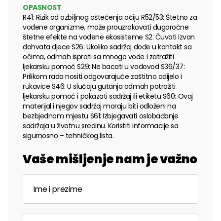
OPASNOST
R41: Rizik od ozbiljnog oštećenja očiju R52/53: Štetno za
vodene organizme, može prouzrokovati dugoročne
štetne efekte na vodene ekosisteme S2: Čuvati izvan
dohvata djece S26: Ukoliko sadržaj dođe u kontakt sa
očima, odmah isprati sa mnogo vode i zatražiti
ljekarsku pomoć S29: Ne bacati u vodovod S36/37:
Prilikom rada nositi odgovarajuće zaštitno odijelo i
rukavice S46: U slučaju gutanja odmah potražiti
ljekarsku pomoć i pokazati sadržaj ili etiketu S60: Ovaj
materijal i njegov sadržaj moraju biti odloženi na
bezbjednom mjestu S61: Izbjegavati oslobađanje
sadržaja u životnu sredinu. Koristiti informacije sa
sigurnosno – tehničkog lista.
Vaše mišljenje nam je važno