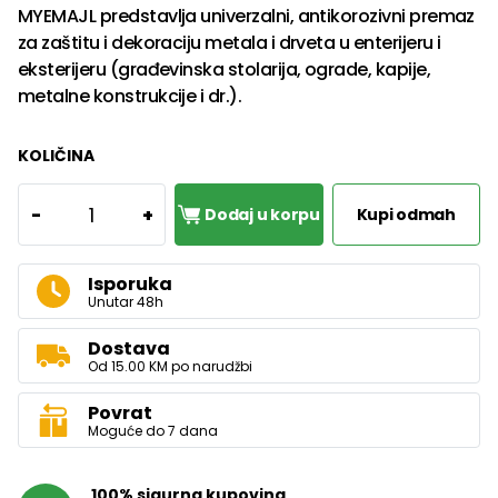
MYEMAJL predstavlja univerzalni, antikorozivni premaz
za zaštitu i dekoraciju metala i drveta u enterijeru i
eksterijeru (građevinska stolarija, ograde, kapije,
metalne konstrukcije i dr.).
KOLIČINA
1
-
+
Dodaj u korpu
Kupi odmah
Isporuka
Unutar 48h
Dostava
Od 15.00 KM po narudžbi
Povrat
Moguće do 7 dana
100% sigurna kupovina