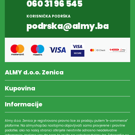
060 31 96 545
KORISNIČKA PODRŠKA
podrska@almy.ba
ALMY d.o.o. Zenica
Kupovina
Informacije
Almy d.o.o. Zenica je registrovano pravno lice za prodaju putem "e-commerce"
plaforme. Na almyshop.ba nastojimo objavljivati samo provjerene i pravilne
podatke; ako na našoj stranici otkrijete neistinite odnosno neadekvatne