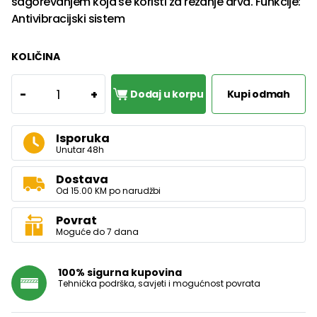
sagorevanjem koja se koristi za rezanje drva. Funkcije:
Antivibracijski sistem
KOLIČINA
1
-
+
Dodaj u korpu
Kupi odmah
Isporuka
Unutar 48h
Dostava
Od 15.00 KM po narudžbi
Povrat
Moguće do 7 dana
100% sigurna kupovina
Tehnička podrška, savjeti i mogućnost povrata