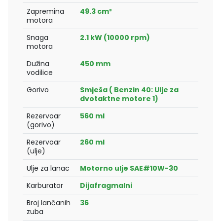
Zapremina
49.3 cm³
motora
Snaga
2.1 kW (10000 rpm)
motora
Dužina
450 mm
vodilice
Gorivo
Smješa ( Benzin 40: Ulje za
dvotaktne motore 1)
Rezervoar
560 ml
(gorivo)
Rezervoar
260 ml
(ulje)
Ulje za lanac
Motorno ulje SAE#10W-30
Karburator
Dijafragmalni
Broj lančanih
36
zuba