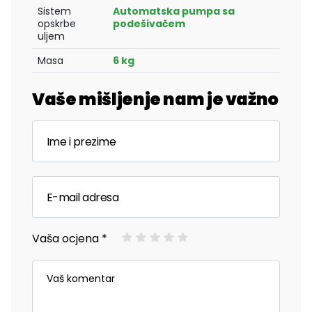
Sistem
Automatska pumpa sa
opskrbe
podešivačem
uljem
Masa
6 kg
Vaše mišljenje nam je važno
Vaša ocjena *