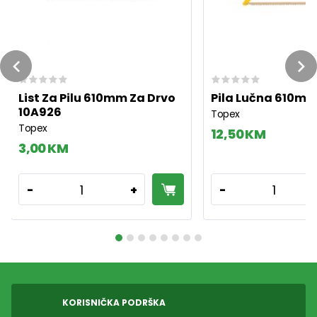
Previous
Ne
List Za Pilu 610mm Za Drvo
Pila Lučna 610m
10A926
Topex
Topex
12,50 KM
3,00 KM
1
1
-
+
-
KORISNIČKA PODRŠKA