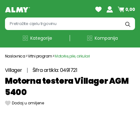
0,00
Kategorije
Kompanija
Naslovnica
Vrtni program
Motorke, pile, cirkulari
Villager
Šifra artikla: 0491721
Motorna testera Villager AGM
5400
Dodaj u omiljene