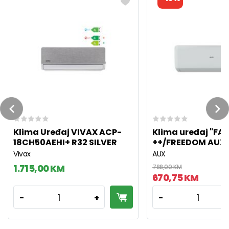
Previous
Ne
Klima Uređaj VIVAX ACP-
Klima uređaj "FA"
18CH50AEHI+ R32 SILVER
++/FREEDOM AUX
Vivax
AUX
1.715,00 KM
788,00 KM
670,75 KM
1
1
-
+
-