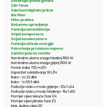
Detekcija i prikaz greške
24h Timer
Sakriveni digitalni prikaz
Bio filter
Filter prašine
Bešumno upravljanje
Funkcija samočišćenja
Grijač kompresora
Grijač kondenzatora
Funkcija uštede energije
Pokretanje pri niskom naponu
Zaštitni pokrov ventila
Nominalna ulazna snaga hlađenj 1550 W
Nominalna ulazna snaga grijanj 1500 W
Protok zraka 730 m3/h
Kapacitet odvlaživanja 1.8 L/hr
Buka - UJ 23 dBA
Buka - VJ 55.5 dBA
Područje rada u modu grijanja -20≤T≤24
Područje rada u modu hlađenja -15≤T≤50
Promjer cijevi tekuće faze 1/4
Promjer cijevi plinske faze 1/2
Max. dužina cijevi 30