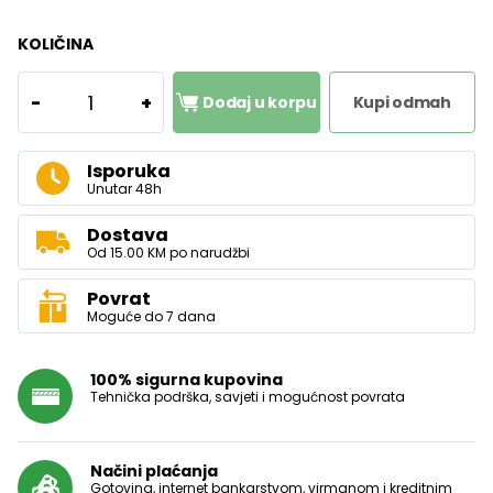
KOLIČINA
1
-
+
Dodaj u korpu
Kupi odmah
Isporuka
Unutar 48h
Dostava
Od 15.00 KM po narudžbi
Povrat
Moguće do 7 dana
100% sigurna kupovina
Tehnička podrška, savjeti i mogućnost povrata
Načini plaćanja
Gotovina, internet bankarstvom, virmanom i kreditnim