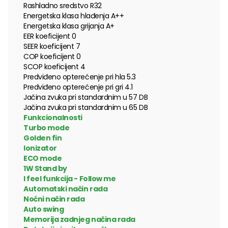
Rashladno sredstvo R32
Energetska klasa hlađenja A++
Energetska klasa grijanja A+
EER koeficijent 0
SEER koeficijent 7
COP koeficijent 0
SCOP koeficijent 4
Predviđeno opterećenje pri hla 5.3
Predviđeno opterećenje pri gri 4.1
Jačina zvuka pri standardnim u 57 DB
Jačina zvuka pri standardnim u 65 DB
Funkcionalnosti
Turbo mode
Golden fin
Ionizator
ECO mode
1W Stand by
I feel funkcija - Follow me
Automatski način rada
Noćni način rada
Auto swing
Memorija zadnjeg načina rada