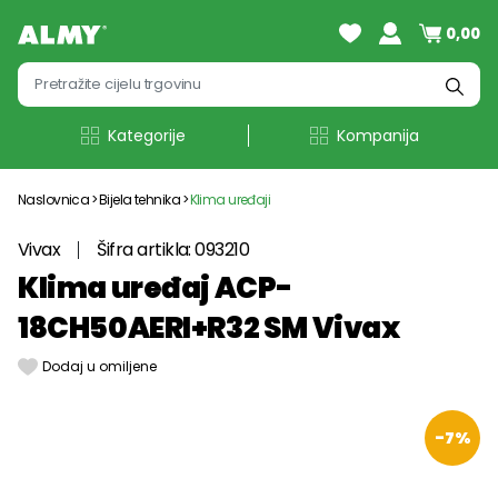
0,00
Kategorije
Kompanija
Naslovnica
Bijela tehnika
Klima uređaji
Vivax
Šifra artikla: 093210
Klima uređaj ACP-
18CH50AERI+R32 SM Vivax
Dodaj u omiljene
-7%