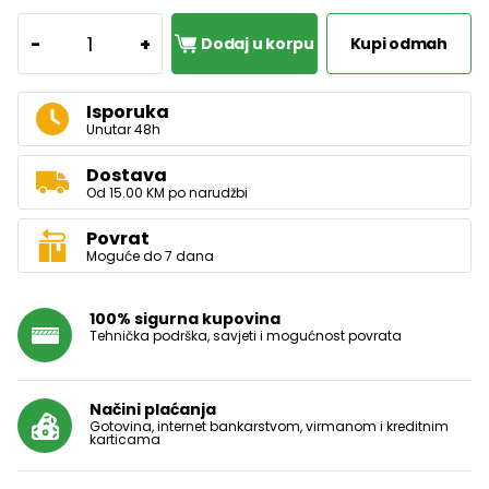
1
-
+
Dodaj u korpu
Kupi odmah
Isporuka
Unutar 48h
Dostava
Od 15.00 KM po narudžbi
Povrat
Moguće do 7 dana
100% sigurna kupovina
Tehnička podrška, savjeti i mogućnost povrata
Načini plaćanja
Gotovina, internet bankarstvom, virmanom i kreditnim
karticama