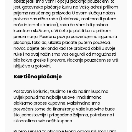
obezbijedili smo Vam i opciju plaćanja pouzećem, to
jest, gotovinsko plaćanje kuriru na Vašoj adresi prilikom
prijema naručenog proizvoda. U ovom slučaju nakon
potvrde narudžbe robe (telefonski, mail-om ili putem
naše internet stranice), roba će Vam biti poslana
kurirskom službom, a Vi ćete je platiti kuriru prilikom
preuzimanja. Posebnu pažnju posvećujemo sigurnosti
plaćanja, tako da, ukoliko plaćate putem pouzeća,
novac dajete tek onda kad ste proizvod dobili u svoje
ruke i na ovaj način smo Vas osigurali od mogućnosti
bilo kakve greške ili prevare. Plaćanje pouzećem se vrši
isključivo u gotovini.
Kartično plaćanje
Poštovani korisnici, trudimo se da našim kupcima
uvijek ponudimo najbolje uslove i maksimalno
olakšamo proces kupovine. Maksimalno smo
posvećeni tome da finansiranje Vaše kupovine bude
što jednostavnije i prilagođeno željama, potrebama i
sklonostima svih naših kupaca.
Putem servisa za plaćanje Monri, omogućili smo vam