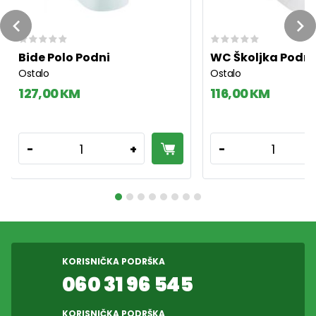
Previous
Ne
Bide Polo Podni
WC Školjka Podna
Ostalo
Ostalo
127,00 KM
116,00 KM
1
1
-
+
-
KORISNIČKA PODRŠKA
060 31 96 545
KORISNIČKA PODRŠKA