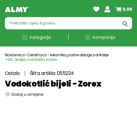
0,00
Kategorije
Kompanija
Naslovnica
Ceralmyco - keramika, podne obloge, sanitarije
WC školjke, vodokotlići, daske
Ostalo
Šifra artikla: 055224
Vodokotlić bijeli - Zorex
Dodaj u omiljene