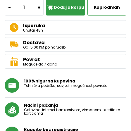
1
-
+
Dodaj u korpu
Kupi odmah
Isporuka
Unutar 48h
Dostava
Od 15.00 KM po narudžbi
Povrat
Moguće do 7 dana
100% sigurna kupovina
Tehnička podrška, savjeti i mogućnost povrata
Načini plaćanja
Gotovina, internet bankarstvom, virmanom i kreditnim
karticama
Kupujte bez registracije