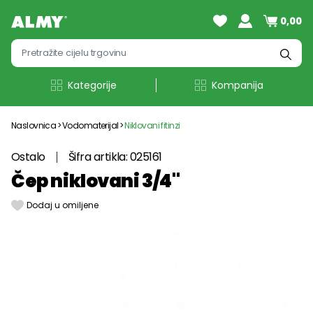
0,00
Kategorije
Kompanija
Naslovnica
Vodomaterijal
Niklovani fitinzi
Ostalo
Šifra artikla: 025161
Čep niklovani 3/4"
Dodaj u omiljene