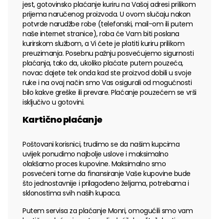
jest, gotovinsko plaćanje kuriru na Vašoj adresi prilikom
prijema naručenog proizvoda. U ovom slučaju nakon
potvrde narudžbe robe (telefonski, mail-om ili putem
naše internet stranice), roba će Vam biti poslana
kurirskom službom, a Vi ćete je platiti kuriru prilikom
preuzimanja. Posebnu pažnju posvećujemo sigurnosti
plaćanja, tako da, ukoliko plaćate putem pouzeća,
novac dajete tek onda kad ste proizvod dobili u svoje
ruke i na ovaj način smo Vas osigurali od mogućnosti
bilo kakve greške ili prevare. Plaćanje pouzećem se vrši
isključivo u gotovini.
Kartično plaćanje
Poštovani korisnici, trudimo se da našim kupcima
uvijek ponudimo najbolje uslove i maksimalno
olakšamo proces kupovine. Maksimalno smo
posvećeni tome da finansiranje Vaše kupovine bude
što jednostavnije i prilagođeno željama, potrebama i
sklonostima svih naših kupaca.
Putem servisa za plaćanje Monri, omogućili smo vam