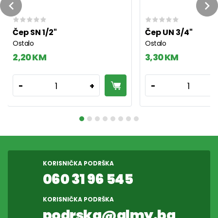
Previous
Ne
Čep SN 1/2"
Čep UN 3/4"
Ostalo
Ostalo
2,20 KM
3,30 KM
1
1
-
+
-
KORISNIČKA PODRŠKA
060 31 96 545
KORISNIČKA PODRŠKA
podrska@almy.ba